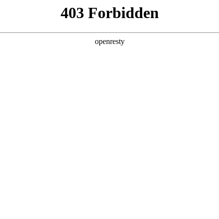
产品及服务
行业解决方案
合作伙伴
投资者关系
技公司的长期深度合作，构建起覆盖企业数字化转型全产业链、全生命
化产品技术镜像。